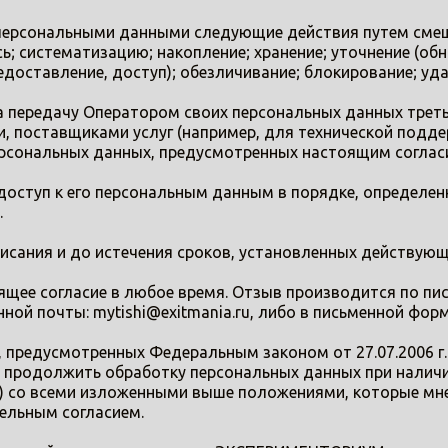
 персональными данными следующие действия путем сме
ь; систематизацию; накопление; хранение; уточнение (обн
едоставление, доступ); обезличивание; блокирование; уда
а передачу Оператором своих персональных данных треть
поставщиками услуг (например, для технической поддер
персональных данных, предусмотренных настоящим соглас
доступ к его персональным данным в порядке, определен
.
писания и до истечения сроков, установленных действу
оящее согласие в любое время. Отзыв производится по пи
ой почты: mytishi@exitmania.ru, либо в письменной форме н
х, предусмотренных Федеральным законом от 27.07.2006 г
е продолжить обработку персональных данных при наличии
 со всеми изложенными выше положениями, которые мне 
ельным согласием.