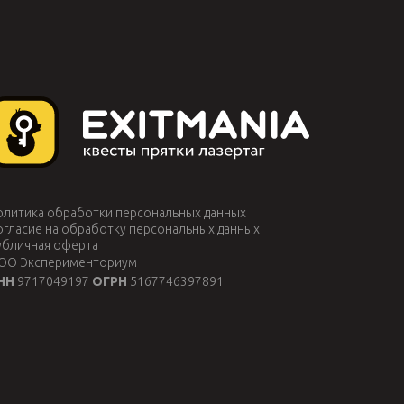
олитика обработки персональных данных
огласие на обработку персональных данных
убличная оферта
ОО Эксперименториум
НН
9717049197
ОГРН
5167746397891