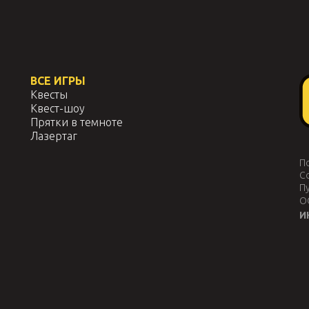
ВСЕ ИГРЫ
Квесты
Квест-шоу
Прятки в темноте
Лазертаг
П
С
П
О
И