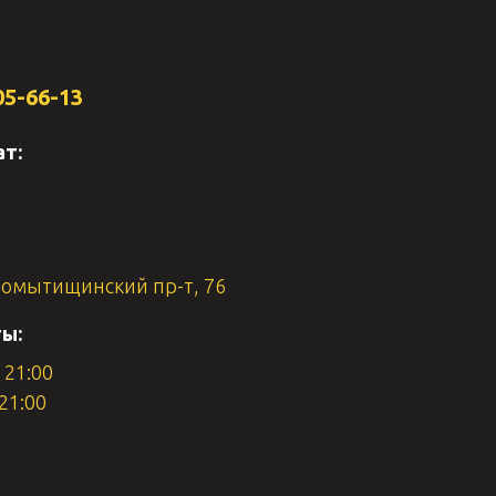
05-66-13
ат:
омытищинский пр-т, 76
ы:
 21:00
 21:00