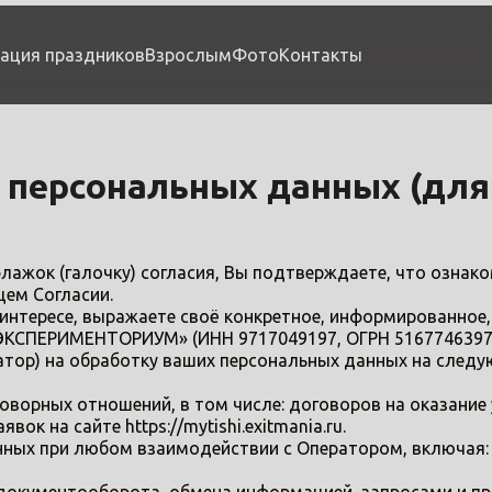
ация праздников
Взрослым
Фото
Контакты
у персональных данных (для
лажок (галочку) согласия, Вы подтверждаете, что ознак
ем Согласии.
м интересе, выражаете своё конкретное, информированное
КСПЕРИМЕНТОРИУМ» (ИНН 9717049197, ОГРН 5167746397891),
ратор) на обработку ваших персональных данных на следу
говорных отношений, в том числе: договоров на оказание
ок на сайте https://mytishi.exitmania.ru.
анных при любом взаимодействии с Оператором, включая: