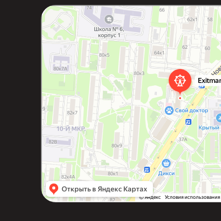
Exitmania
Квесты в Мытищах
Организация и проведение детских праздников в Мытищах