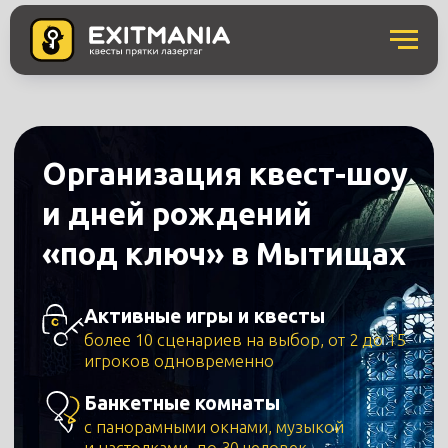
Организация квест-шоу
и дней рождений
«под ключ» в Мытищах
Активные игры и квесты
более 10 сценариев на выбор, от 2 до 15
игроков одновременно
Банкетные комнаты
с панорамными окнами, музыкой
и настолками, до 30 человек
Праздники «под ключ»
более 12 программ на любой вкус,
на компанию от 6 человек, от 6 лет
Еда и напитки
от горячего до десерта –
возьмём всю организацию на себя